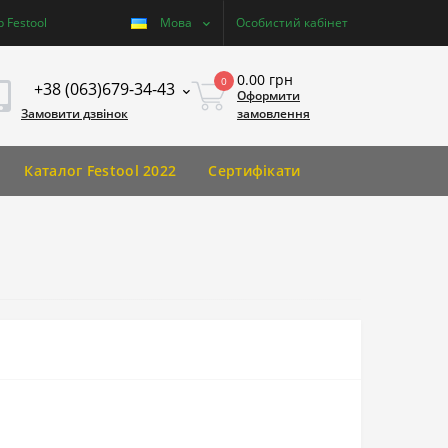
 Festool
Мова
Особистий кабінет
0.00 грн
0
+38 (063)679-34-43
Оформити
Замовити дзвінок
замовлення
Каталог Festool 2022
Сертифікати