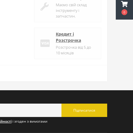
Маємо свій склад
інструменту і
0
запчастин.
Кредит і
Розстрочка
Розстрочка від 5 до
10 місяців
Підписатися
ійності
і згоден з вимогами