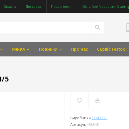
Оплата
Доставка
Повернення
Офіційний сервісний центр
MIRKA
Новинки
Про нас
Сервіс Festool
H/5
Виробники
FESTOOL
Артикул:
488348