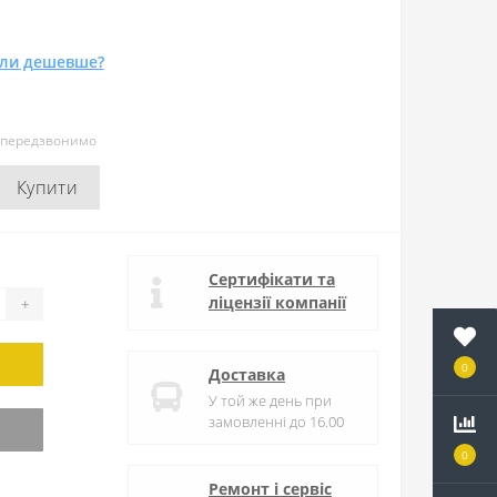
ли дешевше?
и передзвонимо
Купити
Сертифікати та
ліцензії компанії
+
0
Доставка
У той же день при
замовленні до 16.00
0
Ремонт і сервіс