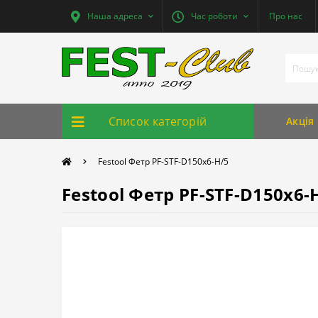
Наша адреса
Час роботи
Про нас
Список категорій
Акція
Festool Фетр PF-STF-D150x6-H/5
Festool Фетр PF-STF-D150x6-