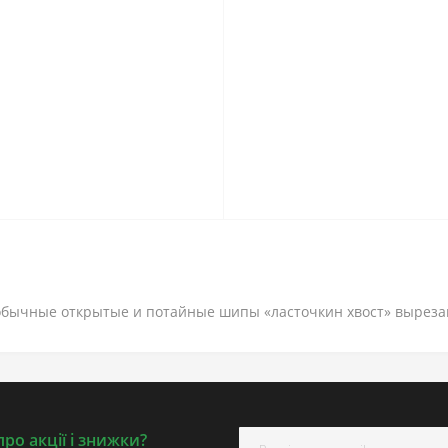
обычные открытые и потайные шипы «ласточкин хвост» вырез
ро акції і знижки?