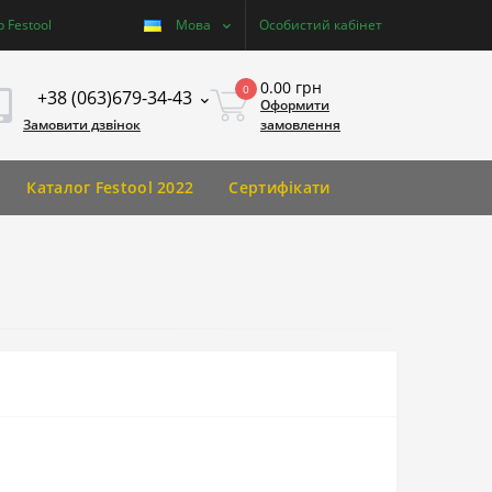
 Festool
Мова
Особистий кабінет
0.00 грн
0
+38 (063)679-34-43
Оформити
Замовити дзвінок
замовлення
Каталог Festool 2022
Сертифікати