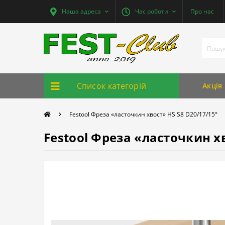
Наша адреса
Час роботи
Про нас
Список категорій
Акція
Festool Фреза «ласточкин хвост» HS S8 D20/17/15°
Festool Фреза «ласточкин хв