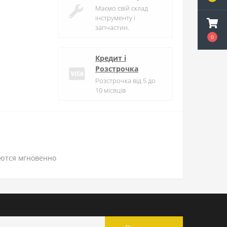
Маємо свій склад
інструменту і
запчастин.
0
Кредит і
Розстрочка
Розстрочка від 5 до
10 місяців
аются мгновенно