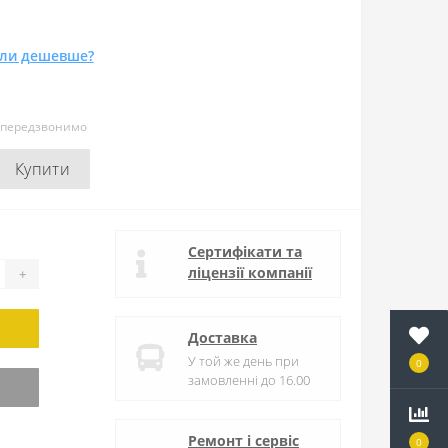
ли дешевше?
и передзвонимо
Купити
Сертифікати та
ліцензії компанії
+
Доставка
У той же день при
0
замовленні до 16.00
Ремонт і сервіс
0