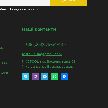
Підписатися
ійності
і згоден з вимогами
Наші контакти
+38 (063)679-34-43
:00
festclub.ua@gmail.com
NICETOOL вул. Васильківська 32
ться
(1 хв від метро Васильківська).
'єкті.