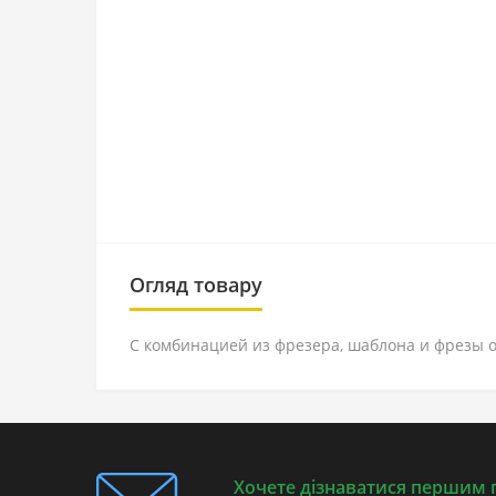
Огляд товару
С комбинацией из фрезера, шаблона и фрезы 
Хочете дізнаватися першим п