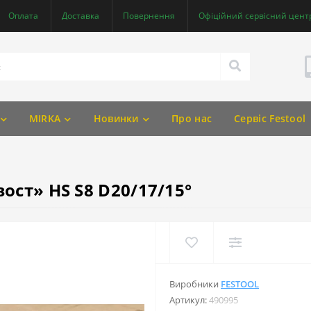
Оплата
Доставка
Повернення
Офіційний сервісний центр
MIRKA
Новинки
Про нас
Сервіс Festool
ост» HS S8 D20/17/15°
Виробники
FESTOOL
Артикул:
490995