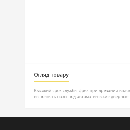
Огляд товару
Высокий срок службы фрез при врезании впа
выполнять пазы под автоматические дверные 