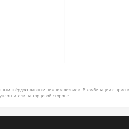
янным твёрдосплавным нижним лезвием. В комбинации с присп
уплотнители на торцевой стороне