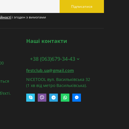
Підписатися
ійності
і згоден з вимогами
Наші контакти
+38 (063)679-34-43
:00
festclub.ua@gmail.com
NICETOOL вул. Васильківська 32
ться
(1 хв від метро Васильківська).
'єкті.