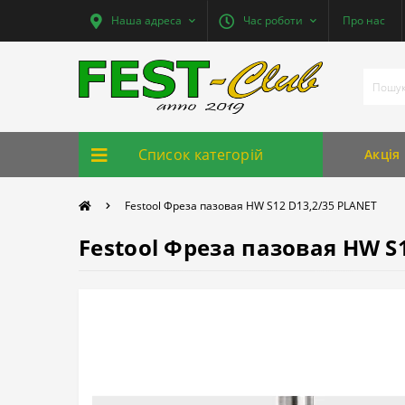
Наша адреса
Час роботи
Про нас
Список категорій
Акція
Festool Фреза пазовая HW S12 D13,2/35 PLANET
Festool Фреза пазовая HW S