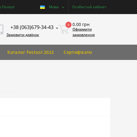
 Festool
Мова
Особистий кабінет
0.00 грн
0
+38 (063)679-34-43
Оформити
Замовити дзвінок
замовлення
Каталог Festool 2022
Сертифікати