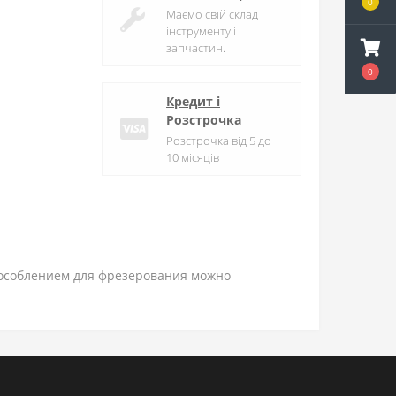
0
Маємо свій склад
інструменту і
запчастин.
0
Кредит і
Розстрочка
Розстрочка від 5 до
10 місяців
особлением для фрезерования можно