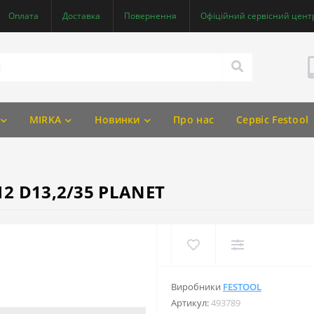
Оплата
Доставка
Повернення
Офіційний сервісний центр
MIRKA
Новинки
Про нас
Сервіс Festool
12 D13,2/35 PLANET
Виробники
FESTOOL
Артикул:
493789