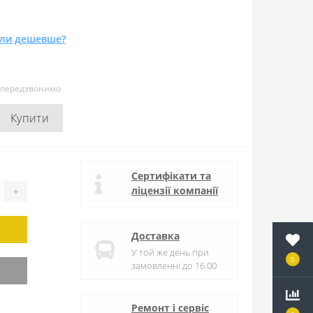
ли дешевше?
и передзвонимо
Купити
Сертифікати та
ліцензії компанії
+
Доставка
У той же день при
0
замовленні до 16.00
Ремонт і сервіс