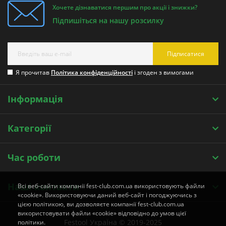
Хочете дізнаватися першим про акції і знижки?
Підпишіться на нашу розсилку
Підписатися
Я прочитав
Політика конфіденційності
і згоден з вимогами
Інформація
Категорії
Час роботи
Наші контакти
Всі веб-сайти компанії fest-club.com.ua використовують файли
«cookie». Використовуючи даний веб-сайт і погоджуючись з
цією політикою, ви дозволяєте компанії fest-club.com.ua
використовувати файли «cookie» відповідно до умов цієї
Festool УкраЇна © 2019-2025
політики.