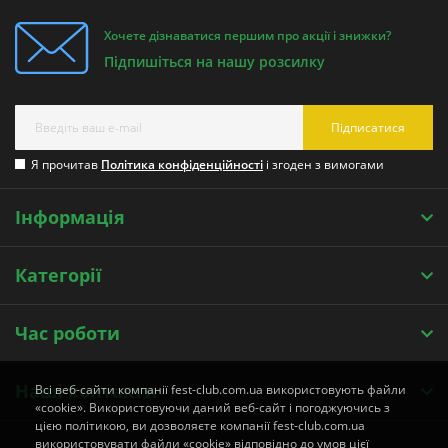
Хочете дізнаватися першим про акції і знижки?
Підпишіться на нашу розсилку
Підписатися
Я прочитав
Політика конфіденційності
і згоден з вимогами
Інформація
Категорії
Час роботи
Наші контакти
Всі веб-сайти компанії fest-club.com.ua використовують файли
«cookie». Використовуючи даний веб-сайт і погоджуючись з
цією політикою, ви дозволяєте компанії fest-club.com.ua
використовувати файли «cookie» відповідно до умов цієї