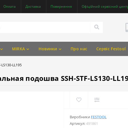
Оплата
Доставка
Повернення
Офіційний сервісний центр
MIRKA
Новинки
Про нас
Сервіс Festool
-LS130-LL195
льная подошва SSH-STF-LS130-LL1
Виробники
FESTOOL
Артикул:
491861