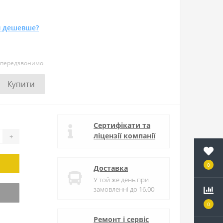
 дешевше?
и передзвонимо
Купити
Сертифікати та
ліцензії компанії
+
0
Доставка
У той же день при
замовленні до 16.00
0
Ремонт і сервіс