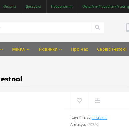
Оплата
Доставка
Повернення
Офіційний сервісний центр
MIRKA
Новинки
Про нас
Сервіс Festool
estool
Виробники
FESTOOL
Артикул:
497892