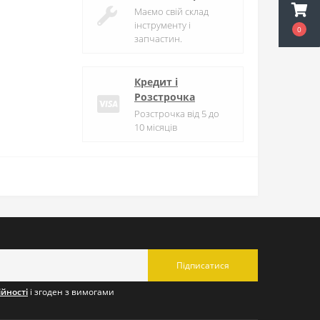
Маємо свій склад
інструменту і
0
запчастин.
Кредит і
Розстрочка
Розстрочка від 5 до
10 місяців
Підписатися
ійності
і згоден з вимогами