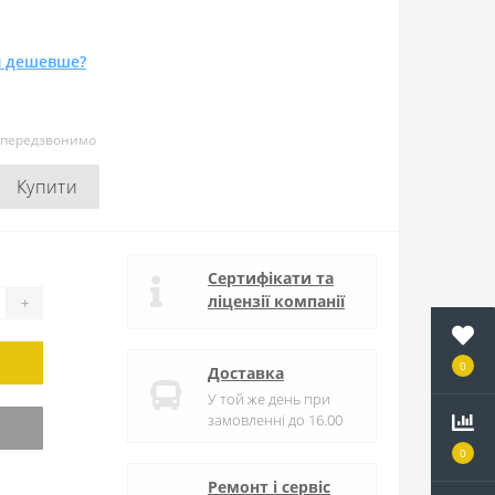
 дешевше?
и передзвонимо
Купити
Сертифікати та
ліцензії компанії
+
0
Доставка
У той же день при
замовленні до 16.00
0
Ремонт і сервіс