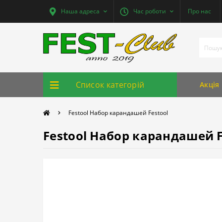
Наша адреса
Час роботи
Про нас
Список категорій
Акція
Festool Набор карандашей Festool
Festool Набор карандашей F