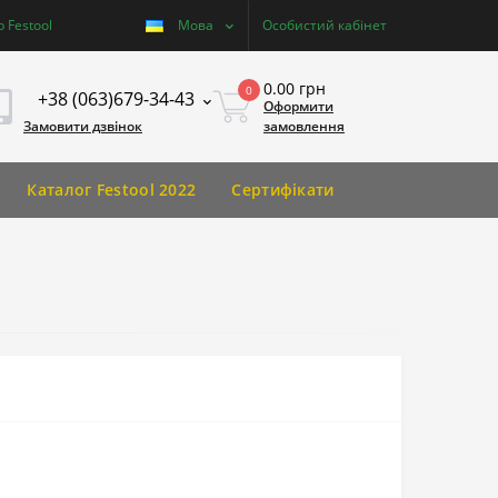
 Festool
Мова
Особистий кабінет
0.00 грн
0
+38 (063)679-34-43
Оформити
Замовити дзвінок
замовлення
Каталог Festool 2022
Сертифікати