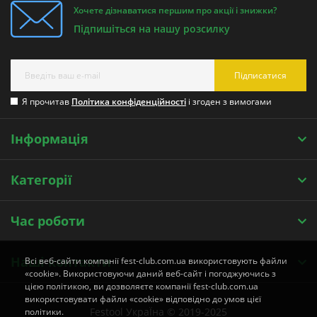
Хочете дізнаватися першим про акції і знижки?
Підпишіться на нашу розсилку
Підписатися
Я прочитав
Політика конфіденційності
і згоден з вимогами
Інформація
Категорії
Час роботи
Наші контакти
Всі веб-сайти компанії fest-club.com.ua використовують файли
«cookie». Використовуючи даний веб-сайт і погоджуючись з
цією політикою, ви дозволяєте компанії fest-club.com.ua
використовувати файли «cookie» відповідно до умов цієї
Festool УкраЇна © 2019-2025
політики.