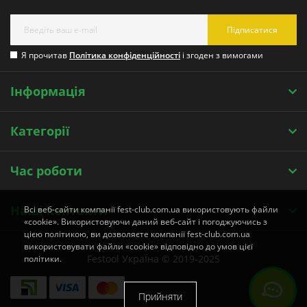
Підписатися
Я прочитав
Політика конфіденційності
і згоден з вимогами
Інформація
Категорії
Час роботи
Наші контакти
Всі веб-сайти компанії fest-club.com.ua використовують файли
«cookie». Використовуючи даний веб-сайт і погоджуючись з
цією політикою, ви дозволяєте компанії fest-club.com.ua
використовувати файли «cookie» відповідно до умов цієї
Festool УкраЇна © 2019-2025
політики.
Прийняти