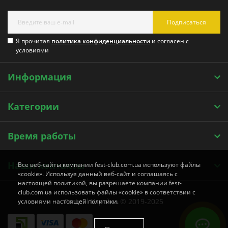
Подписаться
Я прочитал
политика конфиденциальности
и согласен с
условиями
Информация
Категории
Время работы
Наши контакты
Все веб-сайты компании fest-club.com.ua используют файлы
«cookie». Используя данный веб-сайт и соглашаясь с
настоящей политикой, вы разрешаете компании fest-
club.com.ua использовать файлы «cookie» в соответствии с
Festool УкраЇна © 2019-2025
условиями настоящей политики.