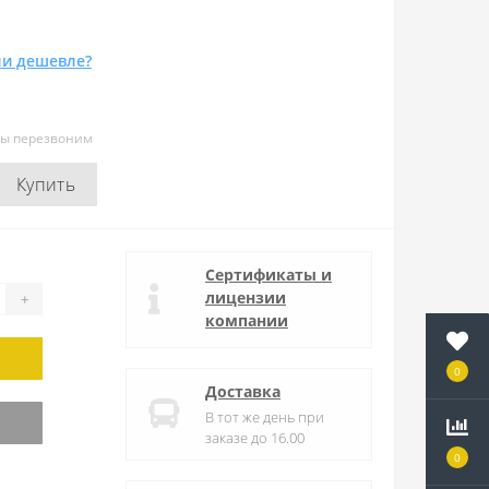
и дешевле?
мы перезвоним
Купить
Сертификаты и
лицензии
+
компании
0
Доставка
В тот же день при
заказе до 16.00
0