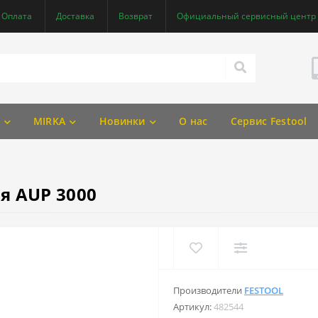
Оплата
Доставка
Возврат
Официальный сервисный центр F
MIRKA
Новинки
О нас
Сервис Festool
я AUP 3000
Производители
FESTOOL
Артикул:
482544