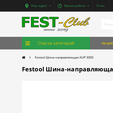
Наш адрес
Время работы
О нас
Список категорий
Акция
Festool Шина-направляющая AUP 3000
Festool Шина-направляюща