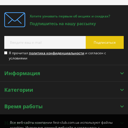
Хотите узнавать первым об акциях и скидках?
Подпишитесь на нашу рассылку
Подписаться
Я прочитал
политика конфиденциальности
и согласен с
условиями
Информация
Категории
Время работы
Наши контакты
Все веб-сайты компании fest-club.com.ua используют файлы
«cookie». Используя данный веб-сайт и соглашаясь с