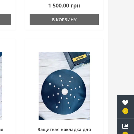
1 500.00 грн
ую
обязательно выровнять рабочую
нно
тарелку. В видео ниже расказанно
все это боле..
В КОРЗИНУ
0
ля
Защитная накладка для