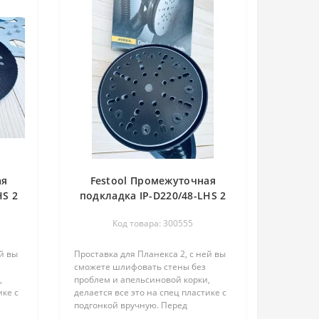
ая
Festool Промежуточная
HS 2
подкладка IP-D220/48-LHS 2
225 205418 твердая Mirka
Код товара: 300555
й вы
Проставка для Планекса 2, с ней вы
сможете шлифовать стены без
,
проблем и апельсиновой корки,
ике с
делается все это на спец пластике с
подгонкой вручную. Перед
использованием нужно