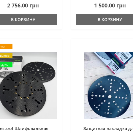
2 756.00 грн
1 500.00 грн
ательно выровнять рабочую
обязательно выровнять рабоч
ку. В видео ниже расказанно
тарелку. В видео ниже расказа
то боле..
все это боле..
В КОРЗИНУ
В КОРЗИНУ
нка
 выбор
ндуем
Festool Шлифовальная
Защитная накладка д