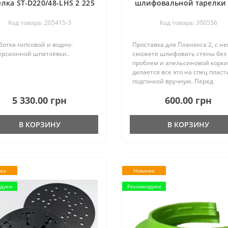
елка ST-D220/48-LHS 2 225
шлифовальной тарелки
Доделана
абразив Granat
Код товара: 205415-3
Код товара: 300556
отка гипсовой и водно-
Проставка для Планекса 2, с не
ерсионной шпатлёвки..
сможете шлифовать стены без
проблем и апельсиновой корки
делается все это на спец пласт
подгонкой вручную. Перед
использованием нужно
5 330.00 грн
600.00 грн
обязательно выровнять рабоч
тарелку. В видео ниже расказа
все это боле..
В КОРЗИНУ
В КОРЗИНУ
ка
Новинка
дуем
Рекомендуем