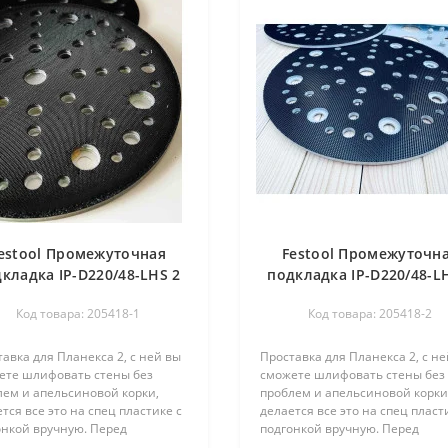
estool Промежуточная
Festool Промежуточн
кладка IP-D220/48-LHS 2
подкладка IP-D220/48-L
225
225 205418 твердая
Код товара: 205418-1
Код товара: 205418-2
авка для Планекса 2, с ней вы
Проставка для Планекса 2, с не
ете шлифовать стены без
сможете шлифовать стены без
лем и апельсиновой корки,
проблем и апельсиновой корки
тся все это на спец пластике с
делается все это на спец пласт
онкой вручную. Перед
подгонкой вручную. Перед
льзованием нужно
использованием нужно