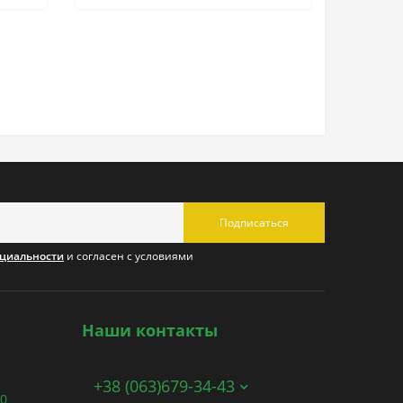
Подписаться
циальности
и согласен с условиями
Наши контакты
+38 (063)679-34-43
00