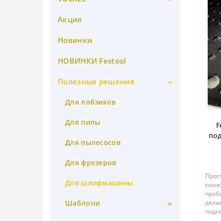
Mirka абразив 150
Строительные пылесосы
Акция
Восстановители резьбы
Starmix
Mirka абразив 175
Вставка резьбовая
Новинки
Mirka абразив 225
Метчик VOLKEL специальный
НОВИНКИ Festool
для резьбовых вставок
Прокладки для инструмента
Полезные решения
Набор для восстановления
резьбы VOLKEL
Для лобзиков
Для пилы
F
под
Для пылесосов
Для фрезеров
Прост
Для шлифмашины
смож
проб
Шаблони
делае
подг
испо