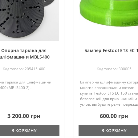
Опорна тарілка для
Бампер Festool ETS EC 
шліфмашини MBLS400
(MBLS400-2)
Код товара: 205415-400
Код товара: 300005
на тарілка для шліфмашини
Бампер на шлифмашину котор
00 (MBLS400-2)..
многие спрашивали и хотели
купить. Festool ETS EC 150 стал
безопасной для примыканий и
углов, вы будите реже поврежд
подошву и она сможет служить
3 200.00 грн
600.00 грн
дольше) ..
В КОРЗИНУ
В КОРЗИНУ