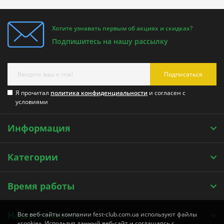
Хотите узнавать первым об акциях и скидках?
Подпишитесь на нашу рассылку
Подписаться
Я прочитал
политика конфиденциальности
и согласен с
условиями
Информация
Категории
Время работы
Наши контакты
Все веб-сайты компании fest-club.com.ua используют файлы
«cookie». Используя данный веб-сайт и соглашаясь с