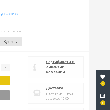
 дешевле?
мы перезвоним
Купить
Сертификаты и
лицензии
+
компании
0
Доставка
В тот же день при
заказе до 16.00
0