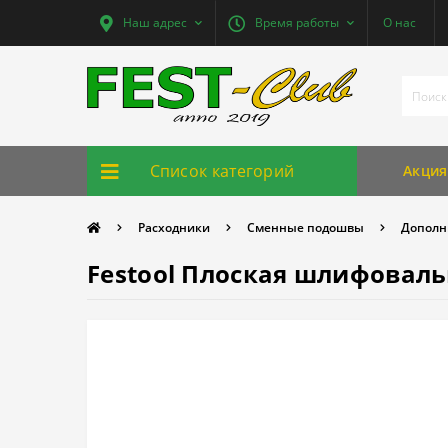
Наш адрес
Время работы
О нас
Список категорий
Акция
Расходники
Сменные подошвы
Дополн
Festool Плоская шлифоваль