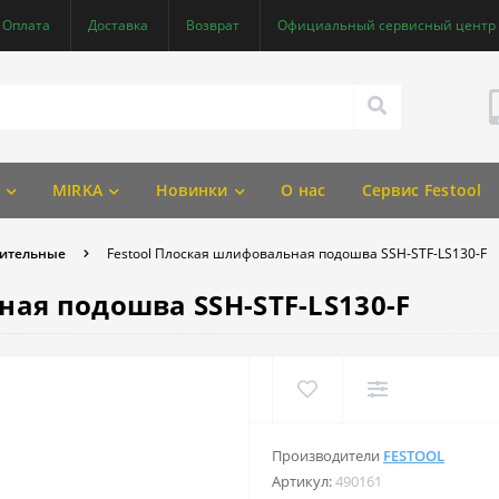
Оплата
Доставка
Возврат
Официальный сервисный центр F
MIRKA
Новинки
О нас
Сервис Festool
ительные
Festool Плоская шлифовальная подошва SSH-STF-LS130-F
ная подошва SSH-STF-LS130-F
Производители
FESTOOL
Артикул:
490161