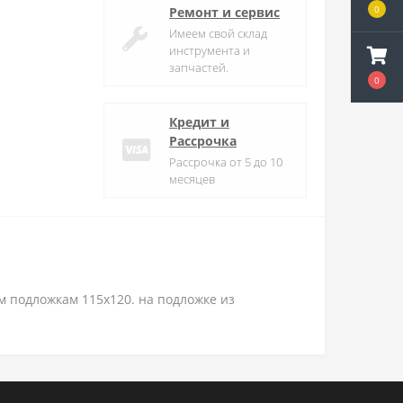
0
Ремонт и сервис
Имеем свой склад
инструмента и
запчастей.
0
Кредит и
Рассрочка
Рассрочка от 5 до 10
месяцев
м подложкам 115x120. на подложке из