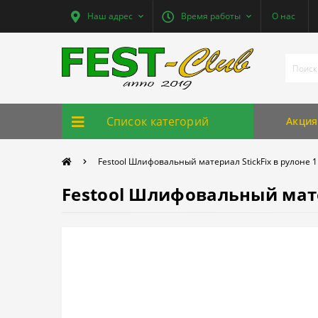
Наш адрес
Время работы
О нас
Список категорий
Акция
Festool Шлифовальный материал StickFix в рулоне 
Festool Шлифовальный матер