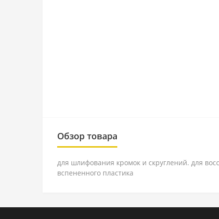
Обзор товара
для шлифования кромок и скруглений. для вос
вспененного пластика