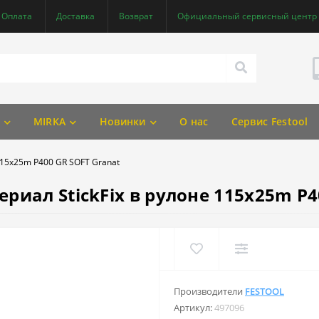
Оплата
Доставка
Возврат
Официальный сервисный центр F
MIRKA
Новинки
О нас
Сервис Festool
115x25m P400 GR SOFT Granat
иал StickFix в рулоне 115x25m P4
Производители
FESTOOL
Артикул:
497096