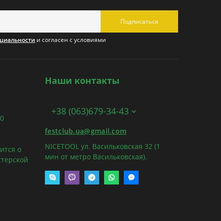
Подписаться
циальности
и согласен с условиями
Наши контакты
+38 (063)679-34-43
00
festclub.ua@gmail.com
NICETOOL ул. Васильковская 32 (1
ится о
мин от метро Васильковская).
стерской