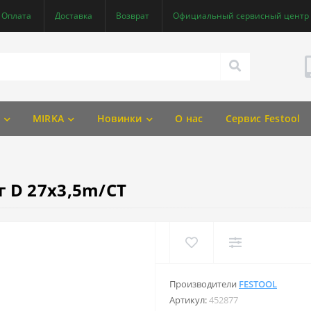
Оплата
Доставка
Возврат
Официальный сервисный центр F
MIRKA
Новинки
О нас
Сервис Festool
 D 27x3,5m/CT
Производители
FESTOOL
Артикул:
452877