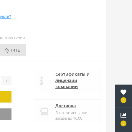
евле?
мы перезвоним
Купить
Сертификаты и
лицензии
+
компании
0
Доставка
В тот же день при
заказе до 16.00
0