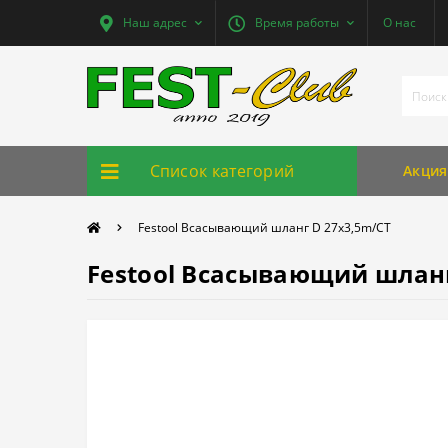
Наш адрес
Время работы
О нас
Список категорий
Акция
Festool Всасывающий шланг D 27x3,5m/CT
Festool Всасывающий шланг