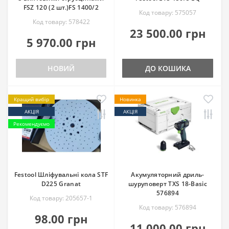
FSZ 120 (2 шт.)FS 1400/2
Код товару: 575057
Код товару: 578422
23 500.00 грн
5 970.00 грн
НОВИЙ
ДО КОШИКА
Кращий вибір
Новинка
АКЦІЯ
АКЦІЯ
Рекомендуємо
Festool Шліфувальні кола STF
Акумуляторний дриль-
D225 Granat
шуруповерт TXS 18-Basic
576894
Код товару: 205657-1
Код товару: 576894
98.00 грн
11 000.00 грн