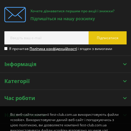
Хочете дізнаватися першим про акції і знижки?
Підпишіться на нашу розсилку
Підписатися
Я прочитав
Політика конфіденційності
і згоден з вимогами
Інформація
Категорії
Час роботи
Наші контакти
Всі веб-сайти компанії fest-club.com.ua використовують файли
«cookie». Використовуючи даний веб-сайт і погоджуючись з
цією політикою, ви дозволяєте компанії fest-club.com.ua
використовувати файли «cookie» відповідно до умов цієї