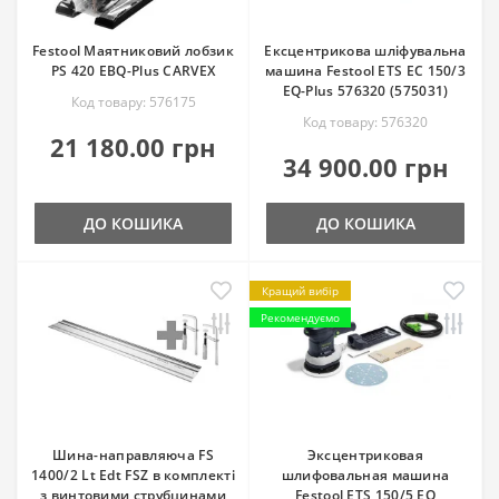
Festool Маятниковий лобзик
Ексцентрикова шліфувальна
PS 420 EBQ-Plus CARVEX
машина Festool ETS EC 150/3
EQ-Plus 576320 (575031)
Код товару: 576175
Код товару: 576320
21 180.00 грн
34 900.00 грн
ДО КОШИКА
ДО КОШИКА
Кращий вибір
Рекомендуємо
Шина-направляюча FS
Эксцентриковая
1400/2 Lt Edt FSZ в комплекті
шлифовальная машина
з винтовими струбцинами
Festool ETS 150/5 EQ