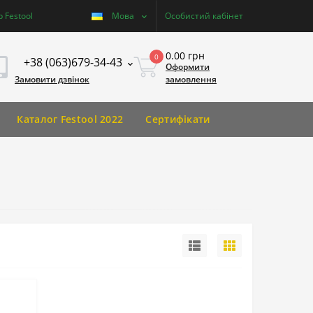
 Festool
Мова
Особистий кабінет
0.00 грн
0
+38 (063)679-34-43
Оформити
Замовити дзвінок
замовлення
Каталог Festool 2022
Сертифікати