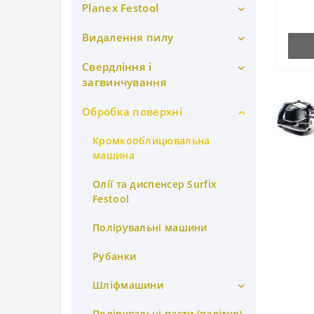
Planex Festool
Domino Фрезери
можн
инст
Шаблон gola
Domino аксесуари
Видалення пилу
PLANEX інструмент
PLANEX аксесуари
Свердління і
Сепаратори для великих
фракцій
загвинчування
Шліфувальні тарілки
Пиловидаляючі апарати
Обробка поверхні
Дрилі
Шліфувальний папір Granat
Мішки-пилозбірники
Перфоратори
Кромкооблицювальна
машина
Шланги Festool
Шуруповерти
Олії та диспенсер Surfix
Аксесуари
Festool
Полірувальні машини
Рубанки
Шліфмашини
Алмазні
Полірувальні пасти (палітур)