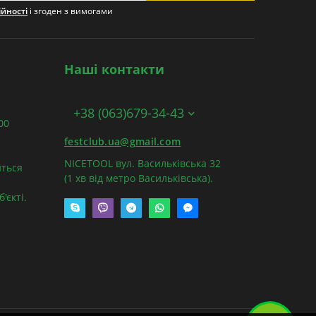
ійності
і згоден з вимогами
Наші контакти
+38 (063)679-34-43
:00
festclub.ua@gmail.com
NICETOOL вул. Васильківська 32
ться
(1 хв від метро Васильківська).
'єкті.