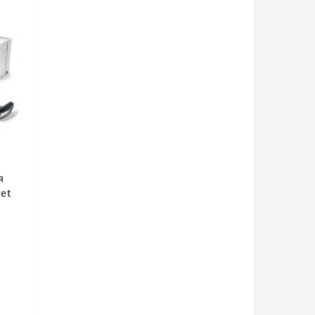
я
Set