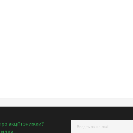
ро акції і знижки?
силку