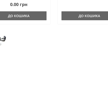
0.00 грн
о приобрести специальный
румент — так называемую ..
ДО КОШИКА
ДО КОШИКА