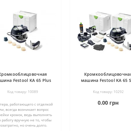
Кромкооблицовочная
Кромкооблицовочна
шина Festool KA 65 Plus
машина Festool KA 65 
Код товару: 10089
Код товару: 10292
0.00 грн
тера, работающего с отделкой
и, всегда возникает вопрос
лейки кромок, ведь выполнять
 работу вручную не то, чтобы
озатратно, но очень долго.
збежание потери времени