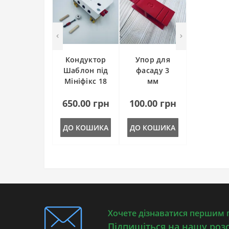
Пильні диски
Відрізні системи
Додаткові
Granat D90
Направляючі шини
Granat V93
Багатофункціональні столи
Granat Ø 150 мм
Сістейнери
Кондуктор
Упор для
Шаблон під
фасаду 3
Rubin 2 125 mm
Мініфікс 18
мм
mm
Rubin 2 150 mm
650.00 грн
100.00 грн
Rubin 2 80X133
ДО КОШИКА
ДО КОШИКА
Шліфувальна губка
Хочете дізнаватися першим п
Підпишіться на нашу роз