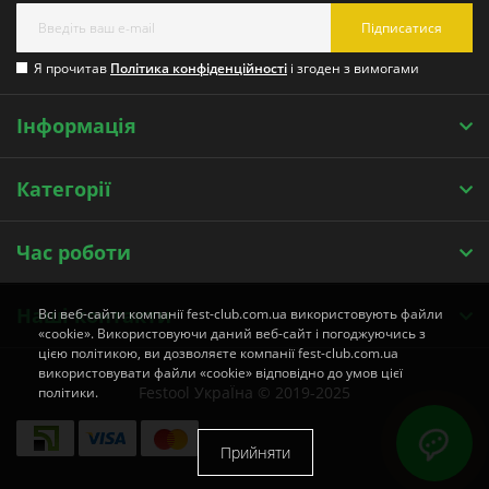
Підписатися
Я прочитав
Політика конфіденційності
і згоден з вимогами
Інформація
Категорії
Час роботи
Наші контакти
Всі веб-сайти компанії fest-club.com.ua використовують файли
«cookie». Використовуючи даний веб-сайт і погоджуючись з
цією політикою, ви дозволяєте компанії fest-club.com.ua
використовувати файли «cookie» відповідно до умов цієї
Festool УкраЇна © 2019-2025
політики.
Прийняти