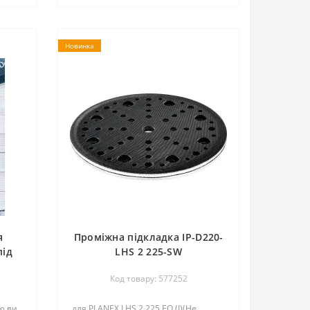
Новинка
я
Проміжна підкладка IP-D220-
під
LHS 2 225-SW
Код товару: 577252
ю ви
для PLANEX LHS 2 225 EQ (I)(Не