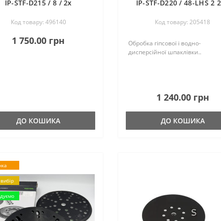
IP-STF-D215 / 8 / 2x
IP-STF-D220 / 48-LHS 2 
Код товару: 496140
Код товару: 205418
1 750.00 грн
Обробка гіпсової і водно-
дисперсійної шпаклівки..
1 240.00 грн
ДО КОШИКА
ДО КОШИКА
нка
вибір
дуємо