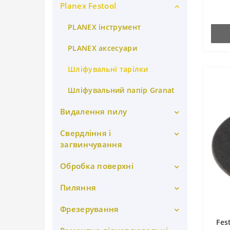
Planex Festool
Domino Фрезери
вирів
нижче
Шаблон gola
Domino аксесуари
PLANEX інструмент
PLANEX аксесуари
Шліфувальні тарілки
Шліфувальний папір Granat
Видалення пилу
Свердління і
Сепаратори для великих
фракцій
загвинчування
Пиловидаляючі апарати
Обробка поверхні
Дрилі
Мішки-пилозбірники
Перфоратори
Пиляння
Кромкооблицювальна
машина
Шланги Festool
Шуруповерти
Фрезерування
Акумуляторний різак
Олії та диспенсер Surfix
Fes
Аксесуари
Festool
Ланцюгові пили