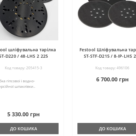
tool шліфувальна тарілка
Festool Шліфувальна тар
ST-D220 / 48-LHS 2 225
ST-STF-D215 / 8-IP-LHS 
Дороблена
Код товару: 205415-3
Код товару: 496106
6 700.00 грн
ка гіпсової і водно-
рсійної шпаклівки..
5 330.00 грн
ДО КОШИКА
ДО КОШИКА