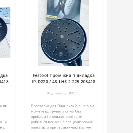
адка
Festool Проміжна підкладка
5418
IP-D220 / 48-LHS 2 225 205418
Тверда Mirka
Код товару: 300555
ю ви
Проставка для Планексу 2, з нею ви
можете шліфувати стіни без
проблем і апельсинової кірки,
аній
робиться все це на спеціалізованій
ну.
пластиці з припасуванням вручну.
о
Перед використанням потрібно