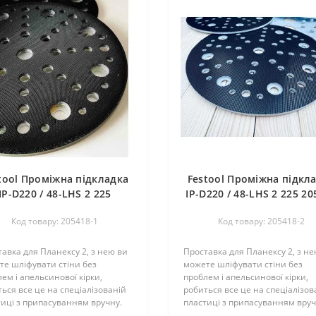
tool Проміжна підкладка
Festool Проміжна підкл
IP-D220 / 48-LHS 2 225
IP-D220 / 48-LHS 2 225 20
Тверда
Код товару: 205418-1
Код товару: 205418-2
авка для Планексу 2, з нею ви
Проставка для Планексу 2, з не
е шліфувати стіни без
можете шліфувати стіни без
ем і апельсинової кірки,
проблем і апельсинової кірки,
ься все це на спеціалізованій
робиться все це на спеціалізов
иці з припасуванням вручну.
пластиці з припасуванням вруч
д використанням потрібно
Перед використанням потрібн