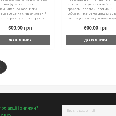
е шліфувати стіни без
можете шліфувати стіни без
ем і апельсинової кірки,
проблем і апельсинової кірки,
ься все це на спеціалізованій
робиться все це на спеціалізов
иці з припасуванням вручну.
пластиці з припасуванням вруч
д використанням потрібно
Перед використанням потрібн
600.00 грн
600.00 грн
няти робочу тарілку. У відео
вирівняти робочу тарілку. У від
 розказано все більш д..
нижче розказано все більш д..
ДО КОШИКА
ДО КОШИКА
ро акції і знижки?
силку