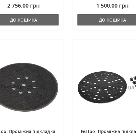
2 756.00 грн
1 500.00 грн
няти робочу тарілку. У відео
вирівняти робочу тарілку. У від
 розказано все більш д..
нижче розказано все більш д..
ДО КОШИКА
ДО КОШИКА
tool Проміжна підкладка
Festool Проміжна підкл