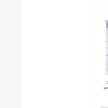
шл
Прост