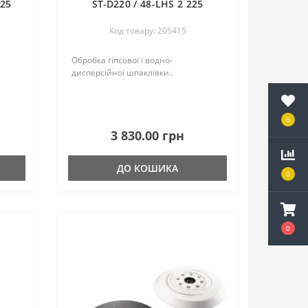
225
ST-D220 / 48-LHS 2 225
Код товару: 205415
Обробка гіпсової і водно-
дисперсійної шпаклівки..
0
3 830.00 грн
ДО КОШИКА
0
0