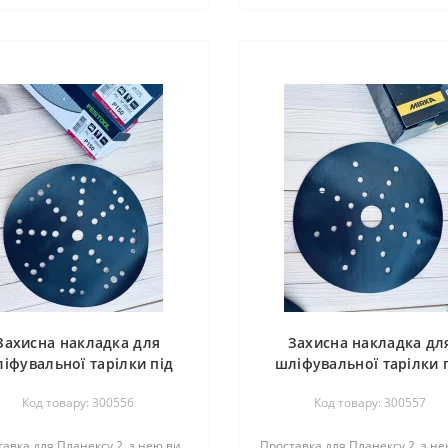
Захисна накладка для
Захисна накладка дл
іфувальної тарілки під
шліфувальної тарілки 
абразив Granat
абразив Mirka
Код товару: 300556
Код товару: 300557
авка для Планексу 2, з нею ви
Проставка для Планексу 2, з не