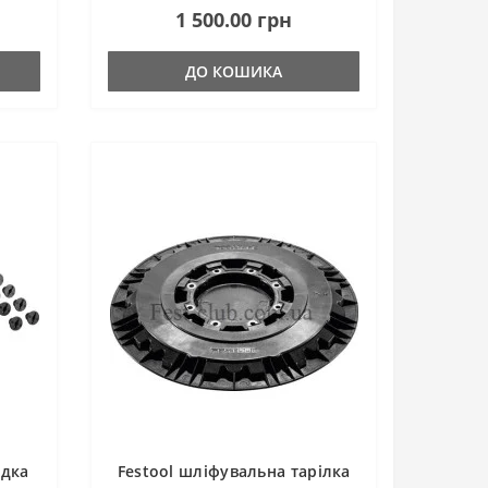
1 500.00 грн
ео
вирівняти робочу тарілку. У відео
нижче розказано все більш д..
ДО КОШИКА
адка
Festool шліфувальна тарілка