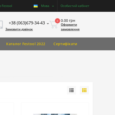
 Festool
Мова
Особистий кабінет
0.00 грн
0
+38 (063)679-34-43
Оформити
Замовити дзвінок
замовлення
Каталог Festool 2022
Сертифікати