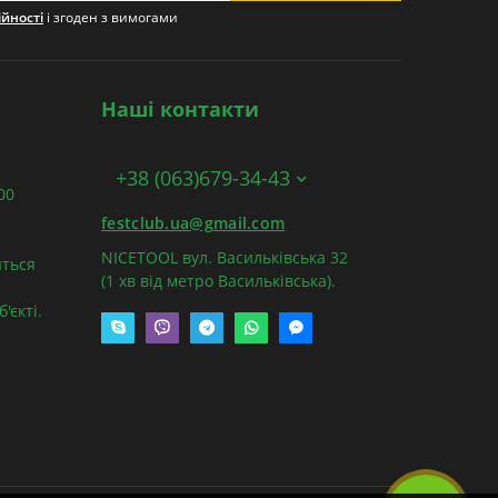
ійності
і згоден з вимогами
Наші контакти
+38 (063)679-34-43
:00
festclub.ua@gmail.com
NICETOOL вул. Васильківська 32
ться
(1 хв від метро Васильківська).
'єкті.