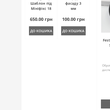
Шаблон під
фасаду 3
Rubin 2 125 mm
Шліфувальні матеріали
Мініфікс 18
мм
mm
Rubin 2 150 mm
Щіткові
650.00 грн
100.00 грн
Rubin 2 80X133
Ексцентрикові
ДО КОШИКА
ДО КОШИКА
Шліфувальна губка
Fes
Оброб
диспе