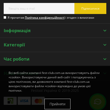
Підписатися
Я прочитав
Політика конфіденційності
і згоден з вимогами
Інформація
Категорії
Час роботи
Наші контакти
Всі веб-сайти компанії fest-club.com.ua використовують файли
«cookie». Використовуючи даний веб-сайт і погоджуючись з
цією політикою, ви дозволяєте компанії fest-club.com.ua
використовувати файли «cookie» відповідно до умов цієї
Festool УкраЇна © 2019-2025
політики.
Прийняти