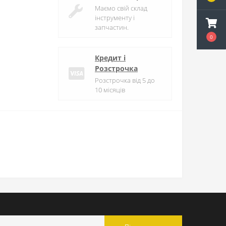
Маємо свій склад
інструменту і
запчастин.
0
Кредит і
Розстрочка
Розстрочка від 5 до
10 місяців