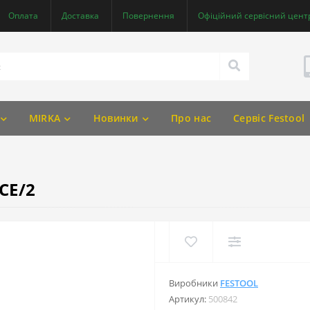
Оплата
Доставка
Повернення
Офіційний сервісний центр
MIRKA
Новинки
Про нас
Сервіс Festool
 CE/2
Виробники
FESTOOL
Артикул:
500842