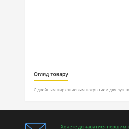
Огляд товару
С двойным циркониевым покрытием для лучшег
Хочете дізнаватися першим п