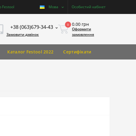
 Festool
Мова
Особистий кабінет
0.00 грн
0
+38 (063)679-34-43
Оформити
Замовити дзвінок
замовлення
Каталог Festool 2022
Сертифікати