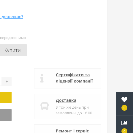
 дешевше?
и передзвонимо
Купити
Сертифікати та
ліцензії компанії
+
Доставка
У той же день при
0
замовленні до 16.00
Ремонт і сервіс
0