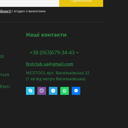
Підписатися
ійності
і згоден з вимогами
Наші контакти
+38 (063)679-34-43
:00
festclub.ua@gmail.com
NICETOOL вул. Васильківська 32
ться
(1 хв від метро Васильківська).
'єкті.