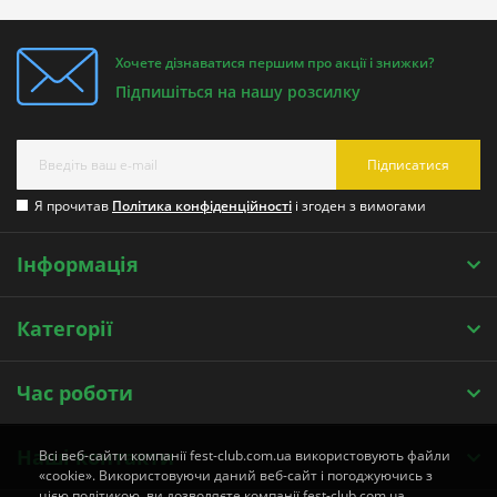
Хочете дізнаватися першим про акції і знижки?
Підпишіться на нашу розсилку
Підписатися
Я прочитав
Політика конфіденційності
і згоден з вимогами
Інформація
Категорії
Час роботи
Наші контакти
Всі веб-сайти компанії fest-club.com.ua використовують файли
«cookie». Використовуючи даний веб-сайт і погоджуючись з
цією політикою, ви дозволяєте компанії fest-club.com.ua