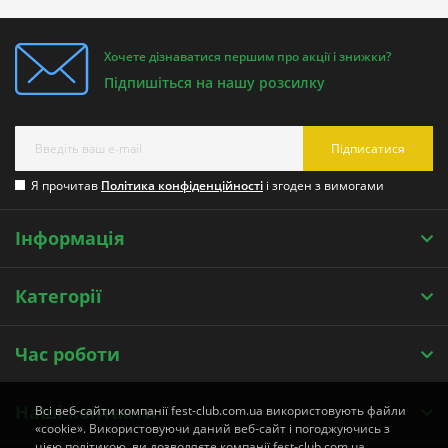
Хочете дізнаватися першим про акції і знижки?
Підпишіться на нашу розсилку
Підписатися
Я прочитав
Політика конфіденційності
і згоден з вимогами
Інформація
Категорії
Час роботи
Наші контакти
Всі веб-сайти компанії fest-club.com.ua використовують файли
«cookie». Використовуючи даний веб-сайт і погоджуючись з
цією політикою, ви дозволяєте компанії fest-club.com.ua