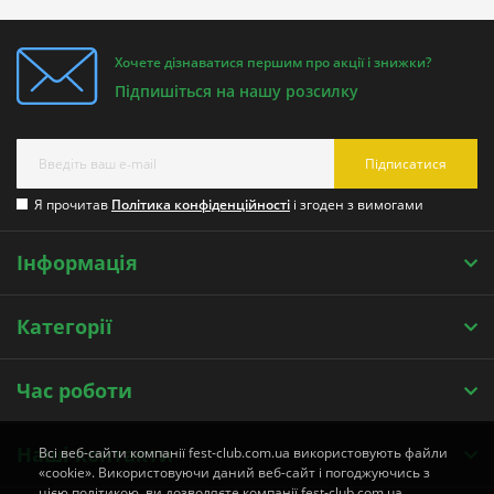
Хочете дізнаватися першим про акції і знижки?
Підпишіться на нашу розсилку
Підписатися
Я прочитав
Політика конфіденційності
і згоден з вимогами
Інформація
Категорії
Час роботи
Наші контакти
Всі веб-сайти компанії fest-club.com.ua використовують файли
«cookie». Використовуючи даний веб-сайт і погоджуючись з
цією політикою, ви дозволяєте компанії fest-club.com.ua