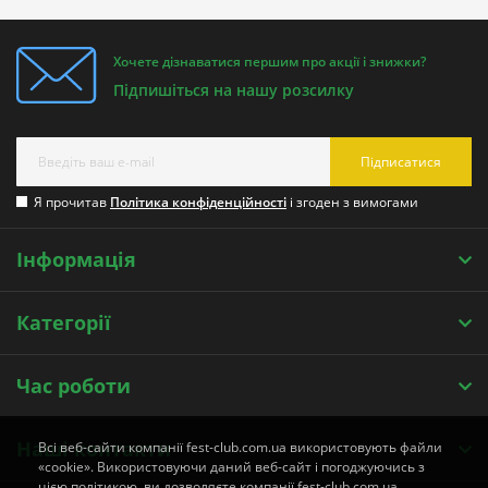
Хочете дізнаватися першим про акції і знижки?
Підпишіться на нашу розсилку
Підписатися
Я прочитав
Політика конфіденційності
і згоден з вимогами
Інформація
Категорії
Час роботи
Наші контакти
Всі веб-сайти компанії fest-club.com.ua використовують файли
«cookie». Використовуючи даний веб-сайт і погоджуючись з
цією політикою, ви дозволяєте компанії fest-club.com.ua