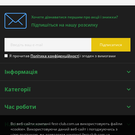
Хочете дізнаватися першим про акції і знижки?
Підпишіться на нашу розсилку
Підписатися
Я прочитав
Політика конфіденційності
і згоден з вимогами
Інформація
Категорії
Час роботи
Наші контакти
Всі веб-сайти компанії fest-club.com.ua використовують файли
«cookie». Використовуючи даний веб-сайт і погоджуючись з
цією політикою, ви дозволяєте компанії fest-club.com.ua