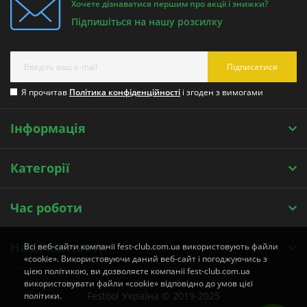
Хочете дізнаватися першим про акції і знижки?
Підпишіться на нашу розсилку
Підписатися
Я прочитав
Політика конфіденційності
і згоден з вимогами
Інформація
Категорії
Час роботи
Наші контакти
Всі веб-сайти компанії fest-club.com.ua використовують файли
«cookie». Використовуючи даний веб-сайт і погоджуючись з
цією політикою, ви дозволяєте компанії fest-club.com.ua
використовувати файли «cookie» відповідно до умов цієї
Festool УкраЇна © 2019-2025
політики.