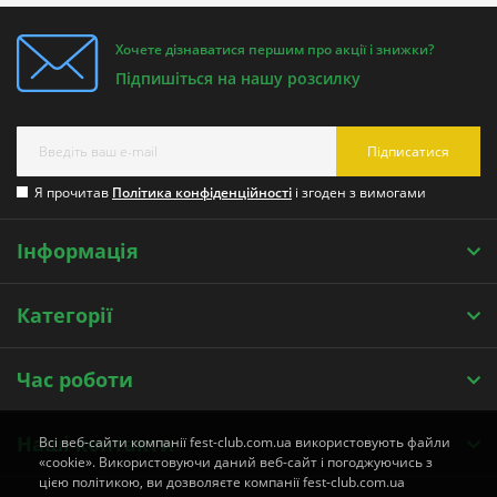
Хочете дізнаватися першим про акції і знижки?
Підпишіться на нашу розсилку
Підписатися
Я прочитав
Політика конфіденційності
і згоден з вимогами
Інформація
Категорії
Час роботи
Наші контакти
Всі веб-сайти компанії fest-club.com.ua використовують файли
«cookie». Використовуючи даний веб-сайт і погоджуючись з
цією політикою, ви дозволяєте компанії fest-club.com.ua