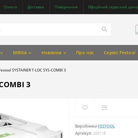
Оплата
Доставка
Повернення
Офіційний сервісний центр
MIRKA
Новинки
Про нас
Сервіс Festool
Festool SYSTAINER T-LOC SYS-COMBI 3
-COMBI 3
Виробники
FESTOOL
Артикул:
200118