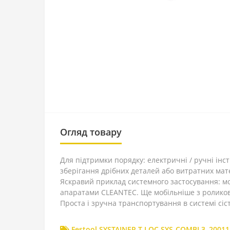
Огляд товару
Для підтримки порядку: електричні / ручні ін
зберігання дрібних деталей або витратних мат
Яскравий приклад системного застосування: мо
апаратами CLEANTEC. Ще мобільніше з роликово
Проста і зручна транспортування в системі сіс
Festool SYSTAINER T-LOC SYS-COMBI 3
,
20011