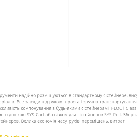
струменти надійно розміщуються в стандартному сістейнере, в
еріалів. Все завжди під рукою: проста і зручна транспортуванн
жливість компонування з будь-якими сістейнерамі T-LOC і Class
го дошкою SYS-Cart або візком для сістейнеров SYS-Roll. Збер
тейнеров. Велика економія часу, рухів, переміщень, витрат
8
,
Сістейнери