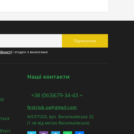
Підписатися
ійності
і згоден з вимогами
Наші контакти
+38 (063)679-34-43
:00
festclub.ua@gmail.com
NICETOOL вул. Васильківська 32
ться
(1 хв від метро Васильківська).
'єкті.