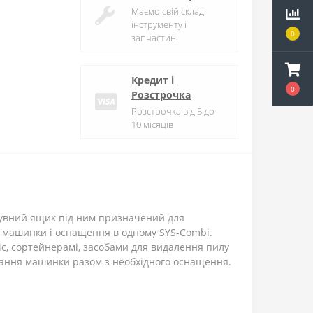
Маємо свій склад
інструменту і
0
запчастин.
Кредит і
0
Розстрочка
Розстрочка від 5 до
10 місяців
исувний ящик під ним призначений для
я машинки і оснащення в одному SYS-Combi.
ic, сортейнерамі, засобами для видалення пилу
ігання машинки разом з необхідного оснащення.