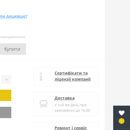
ли дешевше?
и передзвонимо
Купити
Сертифікати та
ліцензії компанії
+
Доставка
У той же день при
замовленні до 16.00
0
Ремонт і сервіс