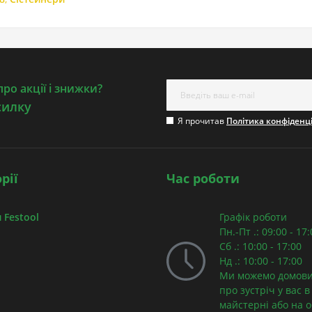
ро акції і знижки?
силку
Я прочитав
Політика конфіденц
рії
Час роботи
 Festool
Графік роботи
Пн.-Пт .: 09:00 - 17
Сб .: 10:00 - 17:00
Нд .: 10:00 - 17:00
Ми можемо домови
про зустріч у вас в
майстерні або на об