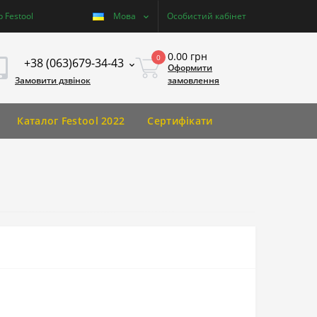
 Festool
Мова
Особистий кабінет
0.00 грн
0
+38 (063)679-34-43
Оформити
Замовити дзвінок
замовлення
Каталог Festool 2022
Сертифікати