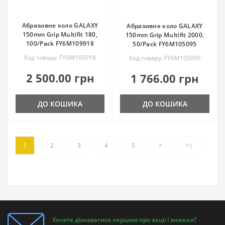
Абразивне коло GALAXY
Абразивне коло GALAXY
150mm Grip Multifit 180,
150mm Grip Multifit 2000,
100/Pack FY6M109918
50/Pack FY6M105095
Код товару: FY6M109918
Код товару: FY6M105095
2 500.00 грн
1 766.00 грн
ДО КОШИКА
ДО КОШИКА
1
2
3
4
5
>
>|
Хочете дізнаватися першим про акції і знижки?