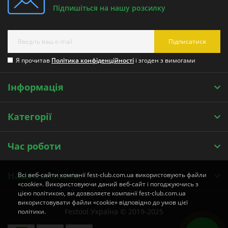
Підпишіться на нашу розсилку
Підписатися
Я прочитав
Політика конфіденційності
і згоден з вимогами
Інформація
Категорії
Час роботи
Наші контакти
Всі веб-сайти компанії fest-club.com.ua використовують файли
«cookie». Використовуючи даний веб-сайт і погоджуючись з
цією політикою, ви дозволяєте компанії fest-club.com.ua
використовувати файли «cookie» відповідно до умов цієї
Festool УкраЇна © 2019-2025
політики.